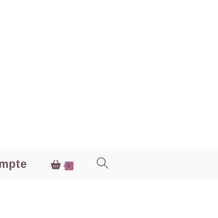
mpte
0